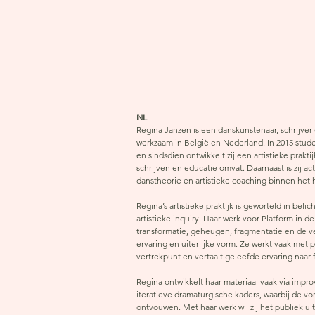
NL
Regina Janzen is een danskunstenaar, schrijve
werkzaam in België en Nederland. In 2015 stude
en sindsdien ontwikkelt zij een artistieke prakti
schrijven en educatie omvat. Daarnaast is zij ac
danstheorie en artistieke coaching binnen het 
Regina’s artistieke praktijk is geworteld in be
artistieke inquiry. Haar werk voor Platform in d
transformatie, geheugen, fragmentatie en de ve
ervaring en uiterlijke vorm. Ze werkt vaak met p
vertrekpunt en vertaalt geleefde ervaring naar 
Regina ontwikkelt haar materiaal vaak via impro
iteratieve dramaturgische kaders, waarbij de vor
ontvouwen. Met haar werk wil zij het publiek uit