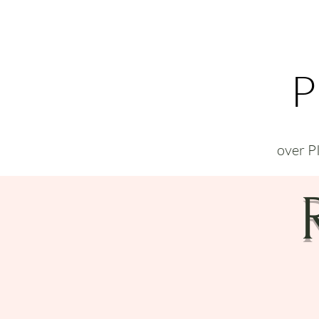
P
over 