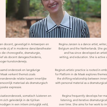
r en docent, gevestigd in Antwerpen en
Regina Janzen is a dance artist, write
erde zij af in moderne dans/danstheater
Belgium and the Netherlands. She gr
jk die choreografie, dramaturgie,
and has since developed an artis
tief als docent dansgeschiedenis,
writing, and education. She is active a
hoger kunstonderwijs.
lichaamd onderzoek en langdurige
Regina’s artistic practice is rooted in e
e Maak verkent thema’s zoals
for Platform in de Maak explores themes
randerende relatie tussen innerlijke
the shifting relationship between inne
ersoonlijk materiaal als dramaturgisch
with personal material as a dramaturgical
fysieke expressie.
visatieonderzoek, somatisch luisteren en
Regina frequently develops her mat
m zich geleidelijk in de tijd kan
listening, and iterative dramaturgic
nodigen in een intiem zintuiglijk veld,
over time. She aims for her work to in