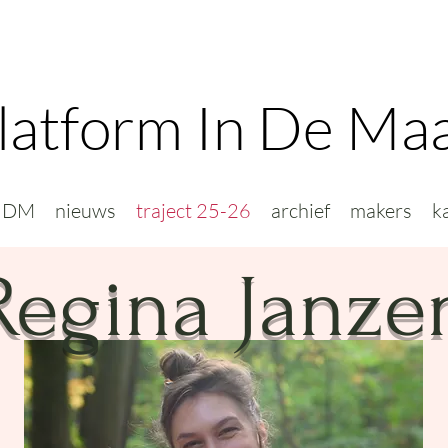
latform In De Ma
PIDM
nieuws
traject 25-26
archief
makers
k
Regina Janze