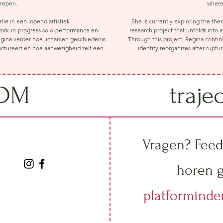
grepen.
where
ie in een lopend artistiek
She is currently exploring the the
work-in-progress solo-performance en
research project that unfolds into 
 Regina verder hoe lichamen geschiedenis
Through this project, Regina contin
ructureert en hoe aanwezigheid zelf een
identity reorganizes after ruptu
.
IDM
traje
Vragen? Feed
horen g
platformind