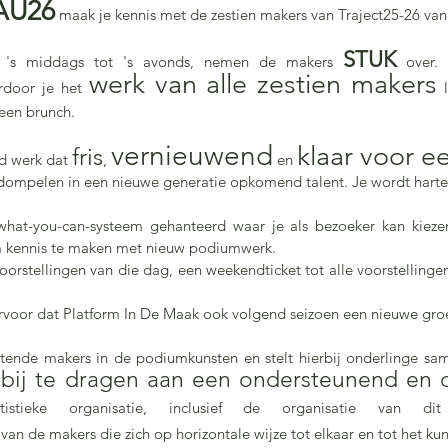
AU26
maak je kennis met de zestien makers van Traject25-26 va
STUK
 's middags tot 's avonds, nemen de makers
over. 
werk van alle zestien makers
rdoor je het
l
een brunch.
vernieuwend
klaar voor e
fris
nd werk dat
,
en
dompelen in een nieuwe generatie opkomend talent. Je wordt harte
hat-you-can-systeem gehanteerd waar je als bezoeker kan kiezen
m kennis te maken met nieuw podiumwerk.
oorstellingen van die dag, een weekendticket tot alle voorstellinge
rvoor dat Platform In De Maak ook volgend seizoen een nieuwe gro
rtende makers in de podiumkunsten en stelt hierbij onderlinge sa
bij te dragen aan een ondersteunend en 
k
istieke organisatie, inclusief de organisatie van d
van de makers die zich op horizontale wijze tot elkaar en tot het ku