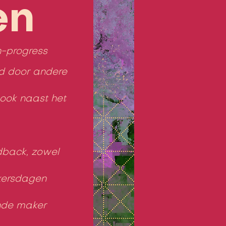
en
-progress
d door andere
 ook naast het
dback, zowel
akersdagen
ende maker