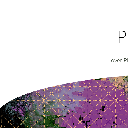
P
over 