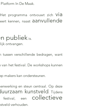
n Platform In De Maak.
via
Het programma ontvouwt zich
aanvullende
eert kennen, naast
en publiek
is.
lijk ontvangen.
 tussen verschillende bedragen, want
n van het festival. De workshops kunnen
ep makers kan ondersteunen.
menwerking en steun centraal. Op deze
duurzaam kunstveld
. Tijdens
collectieve
it festival, een
nstveld verhouden.