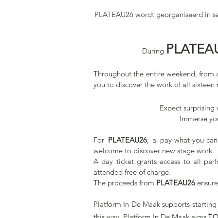
PLATEAU26 wordt georganiseerd in s
PLATEA
During
Throughout the entire weekend, from a
you to discover the work of all sixteen
Expect surprising 
Immerse you
For
PLATEAU26
, a pay-what-you-can
welcome to discover new stage work.
A day ticket grants access to all pe
attended free of charge.
The proceeds from
PLATEAU26
ensure
Platform In De Maak supports starting 
t
this way, Platform In De Maak aims