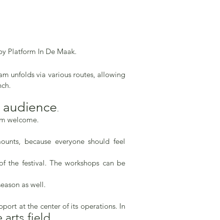
 by Platform In De Maak.
am unfolds via various routes, allowing
nch.
n audience
.
arm welcome.
mounts, because everyone should feel
of the festival. The workshops can be
season as well.
ort at the center of its operations. In
 arts
field
.