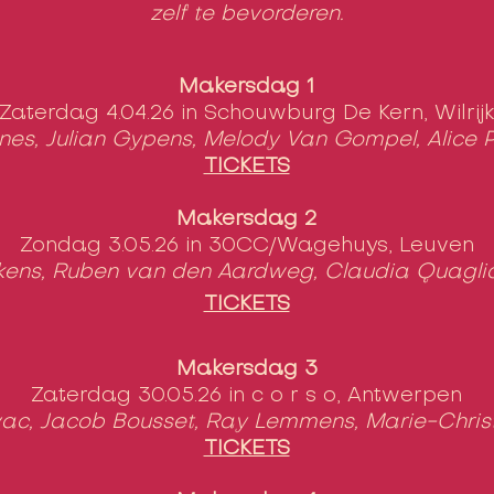
zelf te bevorderen.
Makersdag 1
Zaterdag 4.04.26 in Schouwburg De Kern, W
ilrij
ones, Julian Gypens, Melody Van Gompel, Alice
TICKETS
Makersdag 2
Zondag 3.05.26 in 30CC/Wagehuys, Leuven
kens, Ruben van den Aardweg, Claudia Quagli
TICKETS
Makersdag 3
Zaterdag 30.05.26 in c o r s o, Antwerpen
ivac, Jacob Bousset, Ray Lemmens, Marie-Chris
TICKETS