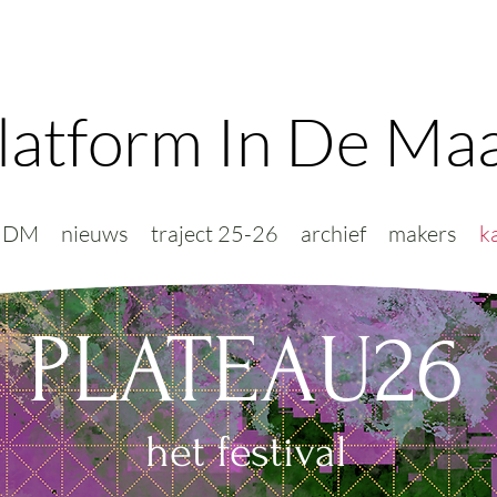
latform In De Ma
PIDM
nieuws
traject 25-26
archief
makers
k
PLATEAU26
het festival