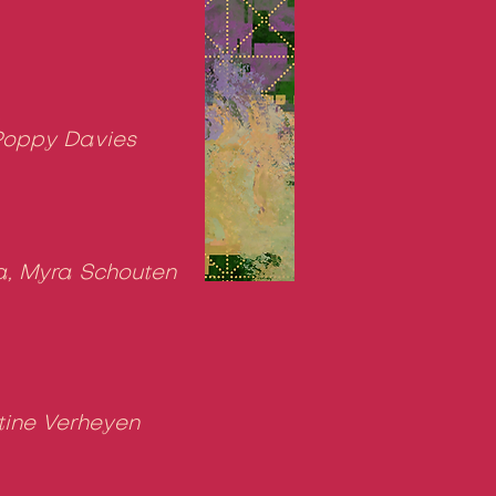
k
 Poppy Davies
a, Myra Schouten
tine Verheyen