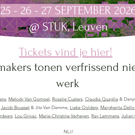
25 - 26 - 27 SEPTEMBER 202
@ STUK, Leuven
Tickets vind je hier!
makers tonen verfrissend n
werk
ens
,
Melody Van Gompel
,
Rosalie Custers
,
Claudia Quaglia
& Danys
,
Jacob Bousset
& Jits Van Damme,
Lieke Oolders
,
Margherita Dello
ardweg
,
Lou Grivac
,
Marie-Christine Verheyen
,
Ray Lemmens
,
Julian
NL//