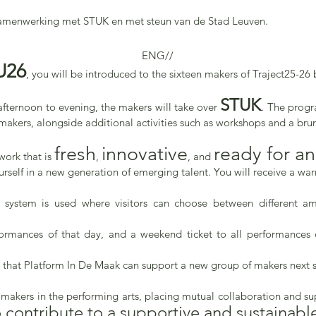
amenwerking met STUK en met steun van de Stad Leuven.
ENG//
U26
, you will be introduced to the sixteen makers of Traject25-26
STUK
fternoon to evening, the makers will take over
. The progr
 makers, alongside additional activities such as workshops and a bru
fresh
innovative
ready for a
work that is
,
, and
rself in a new generation of emerging talent. You will receive a w
 system is used where visitors can choose between different a
rformances of that day, and a weekend ticket to all performances 
 that Platform In De Maak can support a new group of makers next 
makers in the performing arts, placing mutual collaboration and supp
o contribute to a supportive and sustainable