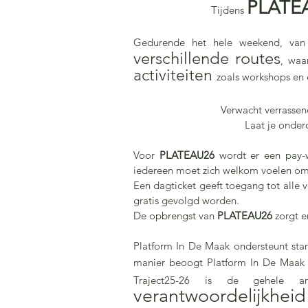
PLATE
Tijdens
Gedurende het hele weekend, van
verschillende routes
, waa
activiteiten
zoals workshops en 
Verwacht verrasse
Laat je onder
Voor
PLATEAU26
wordt er een pay-w
iedereen moet zich welkom voelen o
Een dagticket geeft toegang tot alle v
gratis gevolgd worden.
De opbrengst van
PLATEAU26
zorgt e
Platform In De Maak ondersteunt sta
manier beoogt Platform In De Maa
Traject25-26 is de gehele art
verantwoordelijkheid