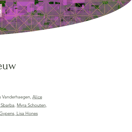
6
ieuw
 Vanderhaegen,
Alice
 Sbarba
,
Myra Schouten
,
 Gypens
,
Lisa Hones