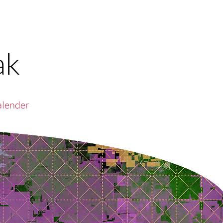
ak
alender