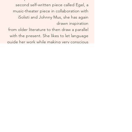
second self-written piece called Egel, a
music-theater piece in collaboration with
iSolisti and Johnny Mus, she has again
drawn inspiration
from older literature to then draw a parallel
with the present. She likes to let language
guide her work while making very conscious
visual choices to let the visual enhance the
text. Lieke is part of the interdisciplinary
collective Wolfa as light designer and
performer and is co-founder of the music-
and theatrecollective Jonge Klaren, with
which she plays in cafes every month,
experimenting with freshly written songs
and theatre texts. She is also part of the
music-theater production Hamlet
Hamletsson, by Compagnie Lodewijk/Louis.
Besides being the frontwoman of her brand
new feminist punk band, Lieke has now
started working on a new piece together
with Louise van den Eede and supported by