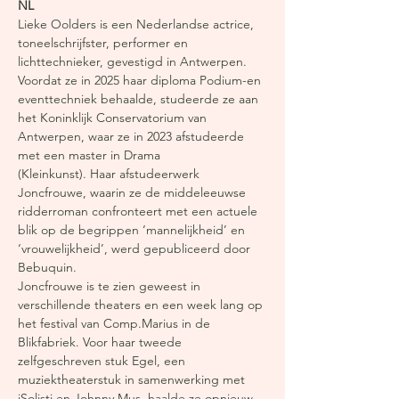
​NL
Lieke Oolders is een Nederlandse actrice,
toneelschrijfster, performer en
lichttechnieker, gevestigd in Antwerpen.
Voordat ze in 2025 haar diploma Podium-en
eventtechniek behaalde, studeerde ze aan
het Koninklijk Conservatorium van
Antwerpen, waar ze in 2023 afstudeerde
met een master in Drama
(Kleinkunst). Haar afstudeerwerk
Joncfrouwe, waarin ze de middeleeuwse
ridderroman confronteert met een actuele
blik op de begrippen ‘mannelijkheid’ en
‘vrouwelijkheid’, werd gepubliceerd door
Bebuquin.
Joncfrouwe is te zien geweest in
verschillende theaters en een week lang op
het festival van Comp.Marius in de
Blikfabriek. Voor haar tweede
zelfgeschreven stuk Egel, een
muziektheaterstuk in samenwerking met
iSolisti en Johnny Mus, haalde ze opnieuw