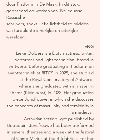
door Platform In De Maak. In dit stuk,
gebaseerd op werken van 19e-eeuwse
Russische
schrijvers, zoekt Lieke lichtheid te midden
van turbulente innerlijke en uiterlijke
werelden.
ENG
Lieke Oolders is a Dutch actress, writer,
performer and light technician, based in
Antwerp. Before graduating in Podium- en
eventtechniek at RITCS in 2025, she studied
at the Royal Conservatory of Antwerp,
where she graduated with a master in
Drama (Kleinkunst) in 2023. Her graduation
piece Joncfrouwe, in which she discusses
the concepts of masculinity and femininity in
a medieval,
Arthurian setting, got published by
Bebuquin. Joncfrouwe has been performed
in several theatres and a week at the festival
of Comp.Marius at the Blikfabriek. For her