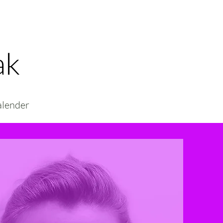
ak
alender