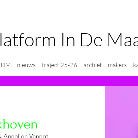
latform In De Ma
PIDM
nieuws
traject 25-26
archief
makers
k
okhoven
 & Annelien Vannot