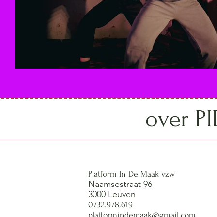
over P
Platform In De Maak vzw
Naamsestraat 96
3000 Leuven
0732.978.619
platformindemaak@gmail.com