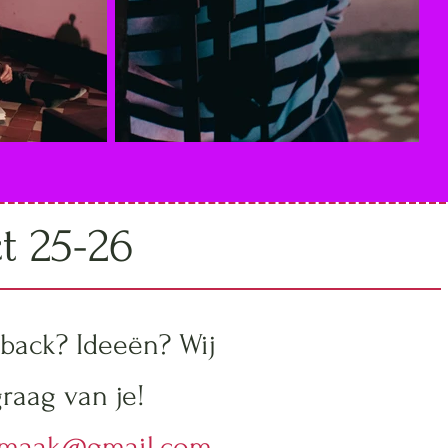
ct 25-26
back? Ideeën? Wij
raag van je!
emaak@gmail.com