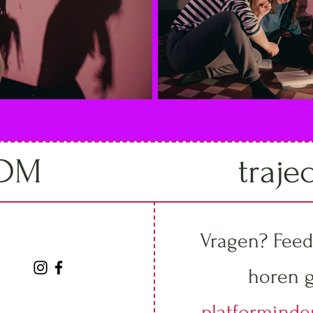
IDM
traje
Vragen? Feed
horen g
platformind