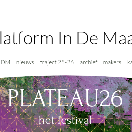
latform In De Ma
PIDM
nieuws
traject 25-26
archief
makers
k
PLATEAU26
het festival