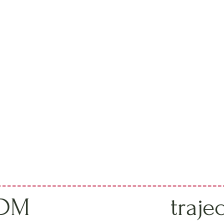
IDM
traje