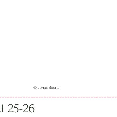
© Jonas Beerts
ct 25-26