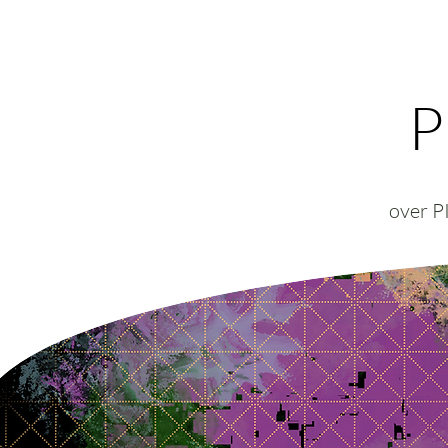
P
over 