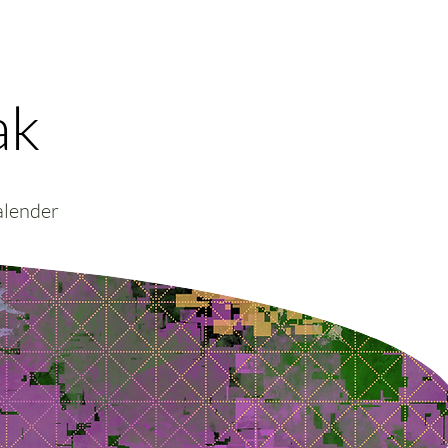
ak
alender