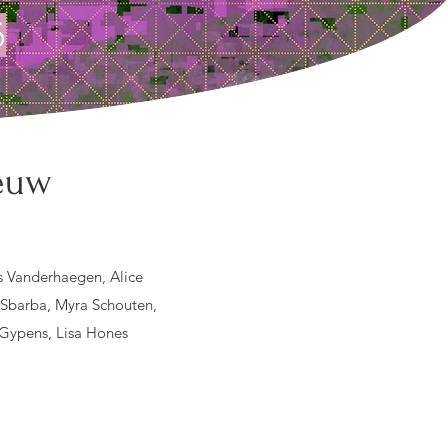
6
ieuw
s Vanderhaegen, Alice
 Sbarba, Myra Schouten,
 Gypens, Lisa Hones