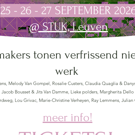
25 - 26 - 27 SEPTEMBER 202
@ STUK, Leuven
makers tonen verfrissend n
werk
ens, Melody Van Gompel, Rosalie Custers, Claudia Quaglia & Dany
,
Jacob Bou
sset & Jits Van Damme, Lieke polders, Margherita Dello
dweg, Lou Grivac, Marie-Christine Verheyen, Ray Lemmens, Julian
meer info!