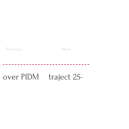
Previous
Next
over PIDM
traject 25-
26
Platform In De Maak vzw
Vragen? Feedback? Ideeën?
Wij horen graag van je!
platformindemaak@gmail.com